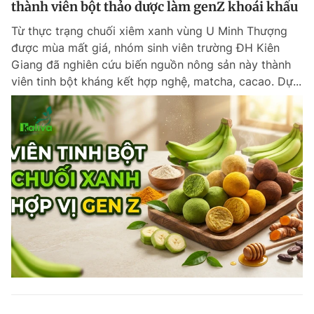
thành viên bột thảo dược làm genZ khoái khẩu
Giấy phép xuất bản số 110/GP - BTTTT cấp ngày 24.3.2020
© 2003-2026 Bản quyền thuộc về Báo Thanh Niên. Cấm sao chép
Từ thực trạng chuối xiêm xanh vùng U Minh Thượng
dưới mọi hình thức nếu không có sự chấp thuận bằng văn bản.
được mùa mất giá, nhóm sinh viên trường ĐH Kiên
Phát triển bởi ePi Technologies, JSC.
Giang đã nghiên cứu biến nguồn nông sản này thành
viên tinh bột kháng kết hợp nghệ, matcha, cacao. Dự...