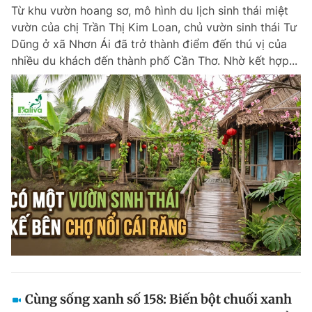
Từ khu vườn hoang sơ, mô hình du lịch sinh thái miệt
vườn của chị Trần Thị Kim Loan, chủ vườn sinh thái Tư
Dũng ở xã Nhơn Ái đã trở thành điểm đến thú vị của
Đọc Thanh Niên trên điện thoại
nhiều du khách đến thành phố Cần Thơ. Nhờ kết hợp...
Theo dõi báo trên
Hotline
Liên hệ quảng cáo
0906 645 777
0908 780 404
Đặt báo
Quảng cáo
RSS
Tòa soạn
Chính sách bảo m
Tổng biên tập: Nguyễn Ngọc Toàn
Phó tổng biên tập thường trực: Hải Thành
Phó tổng biên tập: Lâm Hiếu Dũng
Phó tổng biên tập: Trần Việt Hưng
Cùng sống xanh số 158: Biến bột chuối xanh
Tổng thư ký tòa soạn: Đức Trung