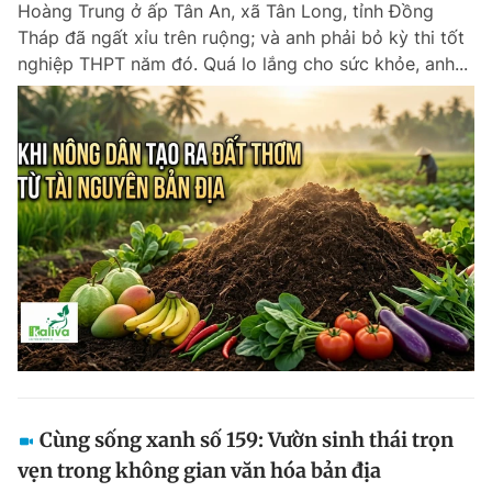
Hoàng Trung ở ấp Tân An, xã Tân Long, tỉnh Đồng
Chuyên mục khác
Tháp đã ngất xỉu trên ruộng; và anh phải bỏ kỳ thi tốt
Tin đã xem
nghiệp THPT năm đó. Quá lo lắng cho sức khỏe, anh...
Chào ngày mới
Tin 24h
Đăng xuất
Tin thị trường
Tin 360
Video
Magazine
Sản phẩm khác
Tiện ích
Bạn cần biết
Thông tin tòa soạn
Liên hệ quảng cáo
Cùng sống xanh số 159: Vườn sinh thái trọn
vẹn trong không gian văn hóa bản địa