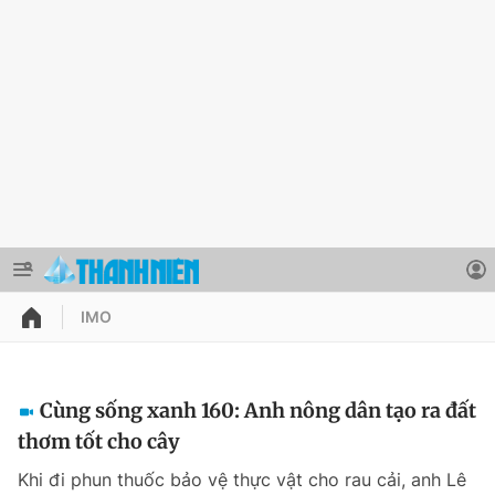
IMO
QUẢNG CÁO
ĐẶT BÁO
Thông tin tài khoản
Cùng sống xanh 160: Anh nông dân tạo ra đất
thơm tốt cho cây
Đổi mật khẩu
Chuyên mục
Khi đi phun thuốc bảo vệ thực vật cho rau cải, anh Lê
Tin đã lưu