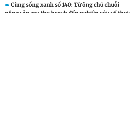
Cùng sống xanh số 140: Từ ông chủ chuỗi
nông sản sau thu hoạch đến nghiên cứu về thực
phẩm thay đổi sự sống
Đang làm các sản phẩm nông sản sau thu hoạch xuất
đi nhiều nước, người sáng lập và điều hành Vinamit
nhận ra sự kỳ diệu của thực phẩm trong việc dùng
đúng sẽ làm cho con người khỏe hơn, sản sinh và...