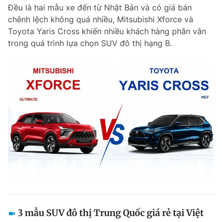
Đều là hai mẫu xe đến từ Nhật Bản và có giá bán
chênh lệch không quá nhiều, Mitsubishi Xforce và
Toyota Yaris Cross khiến nhiều khách hàng phân vân
Đọc Thanh Niên trên điện thoại
trong quá trình lựa chọn SUV đô thị hạng B.
Theo dõi báo trên
Hotline
Liên hệ quảng cáo
0906 645 777
0908 780 404
Đặt báo
Quảng cáo
RSS
Tòa soạn
Chính sách bảo m
Tổng biên tập: Nguyễn Ngọc Toàn
Phó tổng biên tập thường trực: Hải Thành
Phó tổng biên tập: Lâm Hiếu Dũng
Phó tổng biên tập: Trần Việt Hưng
3 mẫu SUV đô thị Trung Quốc giá rẻ tại Việt
Tổng thư ký tòa soạn: Đức Trung