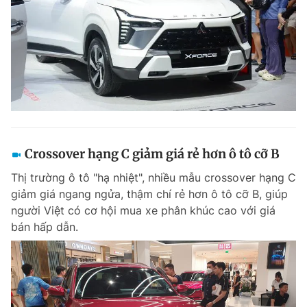
Crossover hạng C giảm giá rẻ hơn ô tô cỡ B
Thị trường ô tô "hạ nhiệt", nhiều mẫu crossover hạng C
giảm giá ngang ngửa, thậm chí rẻ hơn ô tô cỡ B, giúp
người Việt có cơ hội mua xe phân khúc cao với giá
bán hấp dẫn.