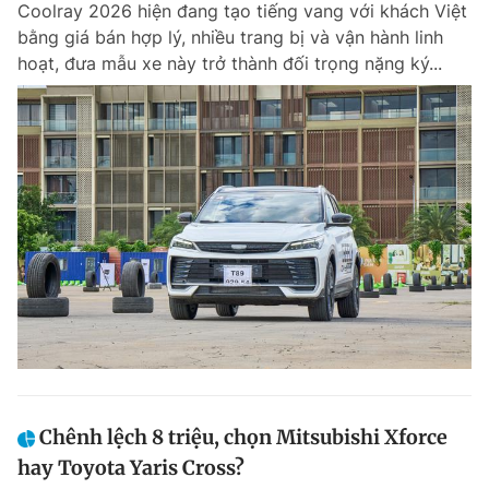
Coolray 2026 hiện đang tạo tiếng vang với khách Việt
Chuyên mục khác
bằng giá bán hợp lý, nhiều trang bị và vận hành linh
Tin đã xem
hoạt, đưa mẫu xe này trở thành đối trọng nặng ký...
Chào ngày mới
Tin 24h
Đăng xuất
Tin thị trường
Tin 360
Video
Magazine
Sản phẩm khác
Tiện ích
Bạn cần biết
Thông tin tòa soạn
Liên hệ quảng cáo
Chênh lệch 8 triệu, chọn Mitsubishi Xforce
hay Toyota Yaris Cross?