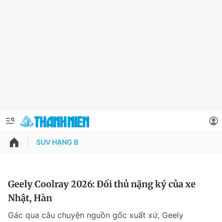
SUV HẠNG B
QUẢNG CÁO
ĐẶT BÁO
Thông tin tài khoản
Geely Coolray 2026: Đối thủ nặng ký của xe
Nhật, Hàn
Đổi mật khẩu
Chuyên mục
Gác qua câu chuyện nguồn gốc xuất xứ, Geely
Tin đã lưu