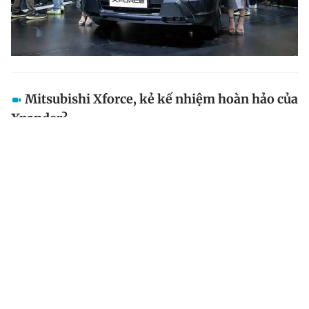
Mitsubishi Xforce, kẻ kế nhiệm hoàn hảo của
Xpander?
Bản thương mại Mitsubishi Xforce chính thức trình làng
và sẽ tung ra thị trường Việt Nam nhận được nhiều kỳ
vọng trở thành một "Xpander" thứ hai giúp Mitsubishi
bùng nổ doanh số, liệu điều này có thành hiện thực?