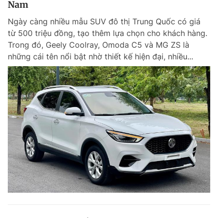
Nam
Giấy phép xuất bản số 110/GP - BTTTT cấp ngày 24.3.2020
© 2003-2026 Bản quyền thuộc về Báo Thanh Niên. Cấm sao chép
Ngày càng nhiều mẫu SUV đô thị Trung Quốc có giá
dưới mọi hình thức nếu không có sự chấp thuận bằng văn bản.
từ 500 triệu đồng, tạo thêm lựa chọn cho khách hàng.
Phát triển bởi ePi Technologies, JSC.
Trong đó, Geely Coolray, Omoda C5 và MG ZS là
những cái tên nổi bật nhờ thiết kế hiện đại, nhiều...