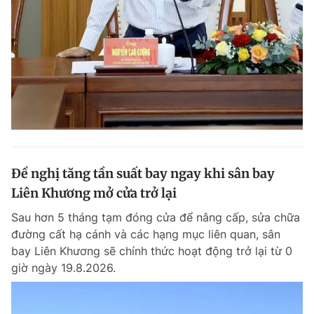
Đọc Thanh Niên trên điện thoại
Theo dõi báo trên
Đề nghị tăng tần suất bay ngay khi sân bay
Hotline
Liên hệ quảng cáo
0906 645 777
0908 780 404
Liên Khương mở cửa trở lại
Sau hơn 5 tháng tạm đóng cửa để nâng cấp, sửa chữa
Đặt báo
Quảng cáo
RSS
Tòa soạn
Chính sách bảo m
đường cất hạ cánh và các hạng mục liên quan, sân
bay Liên Khương sẽ chính thức hoạt động trở lại từ 0
Tổng biên tập: Nguyễn Ngọc Toàn
Phó tổng biên tập thường trực: Hải Thành
giờ ngày 19.8.2026.
Phó tổng biên tập: Lâm Hiếu Dũng
Phó tổng biên tập: Trần Việt Hưng
Tổng thư ký tòa soạn: Đức Trung