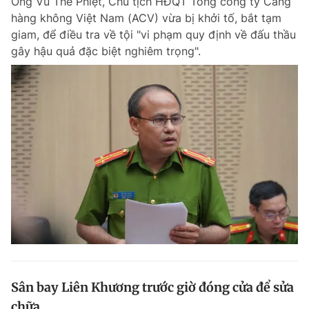
Ông Vũ Thế Phiệt, Chủ tịch HĐQT Tổng công ty Cảng
hàng không Việt Nam (ACV) vừa bị khởi tố, bắt tạm
giam, để điều tra về tội "vi phạm quy định về đấu thầu
gây hậu quả đặc biệt nghiêm trọng".
Sân bay Liên Khương trước giờ đóng cửa để sửa
chữa