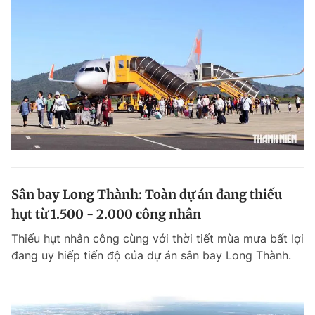
Giấy phép xuất bản số 110/GP - BTTTT cấp ngày 24.3.2020
© 2003-2026 Bản quyền thuộc về Báo Thanh Niên. Cấm sao chép
dưới mọi hình thức nếu không có sự chấp thuận bằng văn bản.
Phát triển bởi ePi Technologies, JSC.
Sân bay Long Thành: Toàn dự án đang thiếu
hụt từ 1.500 - 2.000 công nhân
Thiếu hụt nhân công cùng với thời tiết mùa mưa bất lợi
đang uy hiếp tiến độ của dự án sân bay Long Thành.