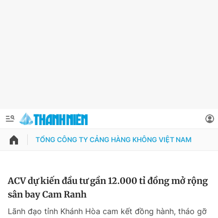
TỔNG CÔNG TY CẢNG HÀNG KHÔNG VIỆT NAM
QUẢNG CÁO
ĐẶT BÁO
Thông tin tài khoản
ACV dự kiến đầu tư gần 12.000 tỉ đồng mở rộng
sân bay Cam Ranh
Đổi mật khẩu
Chuyên mục
Lãnh đạo tỉnh Khánh Hòa cam kết đồng hành, tháo gỡ
Tin đã lưu