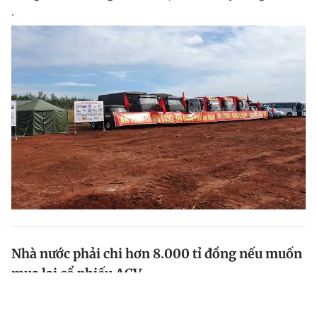
.
​Nhà nước phải chi hơn 8.000 tỉ đồng nếu muốn
mua lại cổ phiếu ACV
Số tiền bỏ ra mua lại cổ phiếu ACV sẽ gấp hơn 7 lần
so với lúc bán ra cho nhà đầu tư.