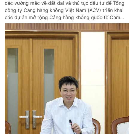
các vướng mắc về đất đai và thủ tục đầu tư để Tổng
Chuyên mục khác
công ty Cảng hàng không Việt Nam (ACV) triển khai
Tin đã xem
các dự án mở rộng Cảng hàng không quốc tế Cam...
Chào ngày mới
Tin 24h
Đăng xuất
Tin thị trường
Tin 360
Video
Magazine
Sản phẩm khác
Tiện ích
Bạn cần biết
Thông tin tòa soạn
Liên hệ quảng cáo