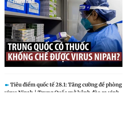
Tiêu điểm quốc tế 28.1: Tăng cường đề phòng
virus Nipah | Trung Quốc mở kênh đào ra vịnh
Bắc bộ
Kính mời quý vị theo dõi bản tin 'Tiêu điểm quốc tế'
ngày 28.1.2026 của Báo Thanh Niên với nhiều thông
tin đáng chú ý.