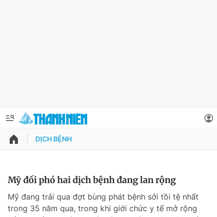
DỊCH BỆNH
QUẢNG CÁO
ĐẶT BÁO
Thông tin tài khoản
Mỹ đối phó hai dịch bệnh đang lan rộng
Đổi mật khẩu
Mỹ đang trải qua đợt bùng phát bệnh sởi tồi tệ nhất
Chuyên mục
trong 35 năm qua, trong khi giới chức y tế mở rộng
Tin đã lưu