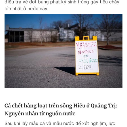
điều tra về đợt bùng phát ký sinh trùng gây tiêu chảy
Chuyên mục khác
lớn nhất ở nước này.
Tin đã xem
Chào ngày mới
Tin 24h
Đăng xuất
Tin thị trường
Tin 360
Video
Magazine
Sản phẩm khác
Tiện ích
Bạn cần biết
Thông tin tòa soạn
Liên hệ quảng cáo
Cá chết hàng loạt trên sông Hiếu ở Quảng Trị:
Nguyên nhân từ nguồn nước
Sau khi lấy mẫu cá và mẫu nước để xét nghiệm, lực