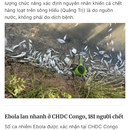
lượng chức năng xác định nguyên nhân khiến cá chết
hàng loạt trên sông Hiếu (Quảng Trị) là do nguồn
nước, không phải do dịch bệnh.
Đọc Thanh Niên trên điện thoại
Theo dõi báo trên
Hotline
Liên hệ quảng cáo
0906 645 777
0908 780 404
Đặt báo
Quảng cáo
RSS
Tòa soạn
Chính sách bảo m
Tổng biên tập: Nguyễn Ngọc Toàn
Phó tổng biên tập thường trực: Hải Thành
Phó tổng biên tập: Lâm Hiếu Dũng
Ebola lan nhanh ở CHDC Congo, 181 người chết
Phó tổng biên tập: Trần Việt Hưng
Tổng thư ký tòa soạn: Đức Trung
Số ca nhiễm Ebola được xác nhận tại CHDC Congo