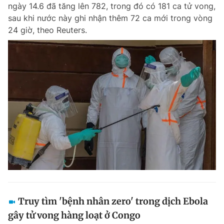
ngày 14.6 đã tăng lên 782, trong đó có 181 ca tử vong,
Giấy phép xuất bản số 110/GP - BTTTT cấp ngày 24.3.2020
sau khi nước này ghi nhận thêm 72 ca mới trong vòng
© 2003-2026 Bản quyền thuộc về Báo Thanh Niên. Cấm sao chép
dưới mọi hình thức nếu không có sự chấp thuận bằng văn bản.
24 giờ, theo Reuters.
Phát triển bởi ePi Technologies, JSC.
Truy tìm 'bệnh nhân zero' trong dịch Ebola
gây tử vong hàng loạt ở Congo