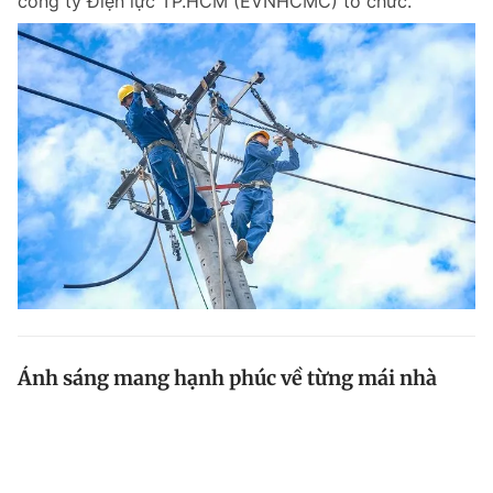
công ty Điện lực TP.HCM (EVNHCMC) tổ chức.
Ánh sáng mang hạnh phúc về từng mái nhà
Từ ánh sáng le lói của ngọn đèn dầu quê tôi đến biển
ánh sáng đô thị hiện đại tại TP.HCM là khoảng cách
của sự phát triển kỳ diệu hơn nửa thế kỷ. Trong hành