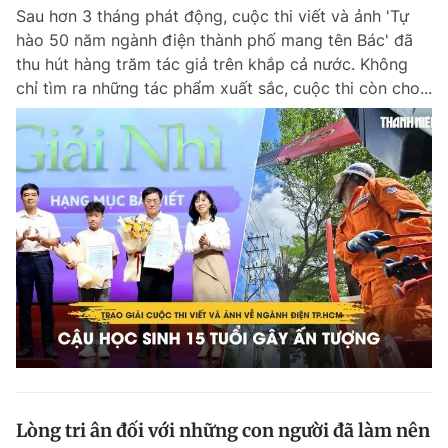
Sau hơn 3 tháng phát động, cuộc thi viết và ảnh 'Tự
Giấy phép xuất bản số 110/GP - BTTTT cấp ngày 24.3.2020
© 2003-2026 Bản quyền thuộc về Báo Thanh Niên. Cấm sao chép
hào 50 năm ngành điện thành phố mang tên Bác' đã
dưới mọi hình thức nếu không có sự chấp thuận bằng văn bản.
thu hút hàng trăm tác giả trên khắp cả nước. Không
Phát triển bởi ePi Technologies, JSC.
chỉ tìm ra những tác phẩm xuất sắc, cuộc thi còn cho...
Lòng tri ân đối với những con người đã làm nên