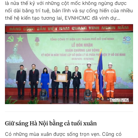
là nửa thế kỷ với những cột mốc không ngừng được
Chuyên mục khác
nối dài bằng trí tuệ, bản lĩnh và sự cống hiến của nhiều
Tin đã xem
thế hệ kiến tạo tương lai, EVNHCMC đã vinh dự...
Chào ngày mới
Tin 24h
Đăng xuất
Tin thị trường
Tin 360
Video
Magazine
Sản phẩm khác
Tiện ích
Bạn cần biết
Thông tin tòa soạn
Liên hệ quảng cáo
Giữ sáng Hà Nội bằng cả tuổi xuân
Có những mùa xuân được sống trọn vẹn. Cũng có