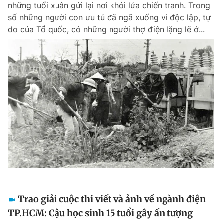
những tuổi xuân gửi lại nơi khói lửa chiến tranh. Trong
số những người con ưu tú đã ngã xuống vì độc lập, tự
do của Tổ quốc, có những người thợ điện lặng lẽ ở...
Đọc Thanh Niên trên điện thoại
Theo dõi báo trên
Hotline
Liên hệ quảng cáo
0906 645 777
0908 780 404
Đặt báo
Quảng cáo
RSS
Tòa soạn
Chính sách bảo m
Tổng biên tập: Nguyễn Ngọc Toàn
Phó tổng biên tập thường trực: Hải Thành
Phó tổng biên tập: Lâm Hiếu Dũng
Trao giải cuộc thi viết và ảnh về ngành điện
Phó tổng biên tập: Trần Việt Hưng
TP.HCM: Cậu học sinh 15 tuổi gây ấn tượng
Tổng thư ký tòa soạn: Đức Trung