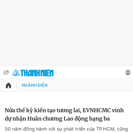
NGÀNH ĐIỆN
QUẢNG CÁO
ĐẶT BÁO
Thông tin tài khoản
Nửa thế kỷ kiến tạo tương lai, EVNHCMC vinh
dự nhận Huân chương Lao động hạng ba
Đổi mật khẩu
Chuyên mục
50 năm đồng hành với sự phát triển của TP.HCM, cũng
Tin đã lưu