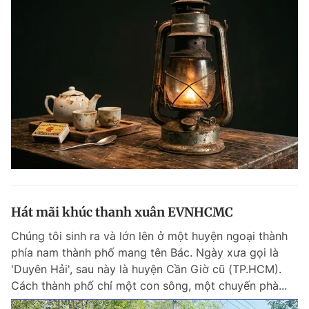
Hát mãi khúc thanh xuân EVNHCMC
Chúng tôi sinh ra và lớn lên ở một huyện ngoại thành
phía nam thành phố mang tên Bác. Ngày xưa gọi là
'Duyên Hải', sau này là huyện Cần Giờ cũ (TP.HCM).
Cách thành phố chỉ một con sông, một chuyến phà...