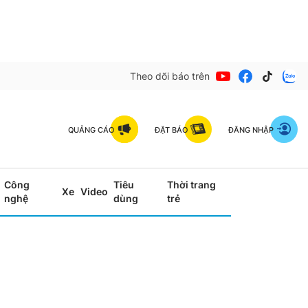
Theo dõi báo trên
QUẢNG CÁO
ĐẶT BÁO
ĐĂNG NHẬP
Công
Tiêu
Thời trang
Xe
Video
nghệ
dùng
trẻ