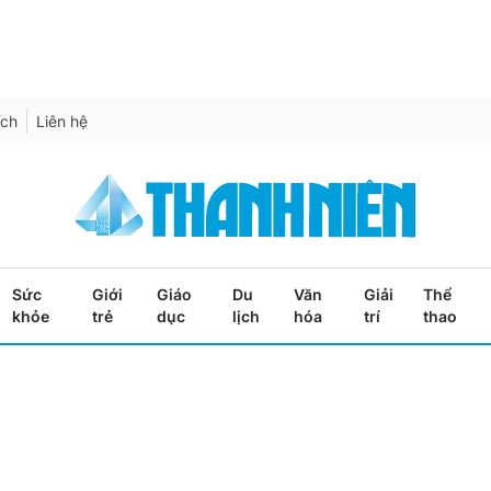
ích
Liên hệ
Sức
Giới
Giáo
Du
Văn
Giải
Thể
khỏe
trẻ
dục
lịch
hóa
trí
thao