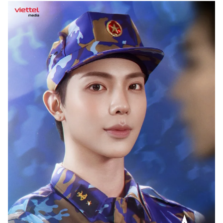
Chuyên mục khác
Tin đã xem
Chào ngày mới
Tin 24h
Đăng xuất
Tin thị trường
Tin 360
Video
Magazine
Sản phẩm khác
Tiện ích
Bạn cần biết
Thông tin tòa soạn
Liên hệ quảng cáo