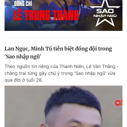
Đọc Thanh Niên trên điện thoại
Lan Ngọc, Minh Tú tiễn biệt đồng đội trong
Theo dõi báo trên
'Sao nhập ngũ'
Theo nguồn tin riêng của Thanh Niên, Lê Văn Thắng -
Hotline
Liên hệ quảng cáo
chàng trai từng gây chú ý trong 'Sao nhập ngũ' vừa
0906 645 777
0908 780 404
qua đời ở tuổi 28.
Đặt báo
Quảng cáo
RSS
Tòa soạn
Chính sách bảo m
Tổng biên tập: Nguyễn Ngọc Toàn
Phó tổng biên tập thường trực: Hải Thành
Phó tổng biên tập: Lâm Hiếu Dũng
Phó tổng biên tập: Trần Việt Hưng
Tổng thư ký tòa soạn: Đức Trung