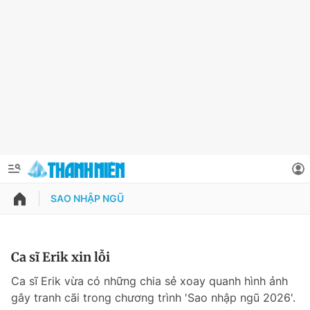
SAO NHẬP NGŨ
QUẢNG CÁO
ĐẶT BÁO
Thông tin tài khoản
Ca sĩ Erik xin lỗi
Đổi mật khẩu
Ca sĩ Erik vừa có những chia sẻ xoay quanh hình ảnh
Chuyên mục
gây tranh cãi trong chương trình 'Sao nhập ngũ 2026'.
Tin đã lưu