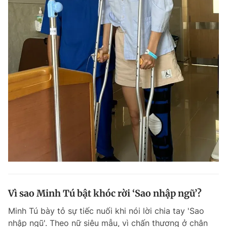
Vì sao Minh Tú bật khóc rời ‘Sao nhập ngũ’?
Minh Tú bày tỏ sự tiếc nuối khi nói lời chia tay 'Sao
nhập ngũ'. Theo nữ siêu mẫu, vì chấn thương ở chân