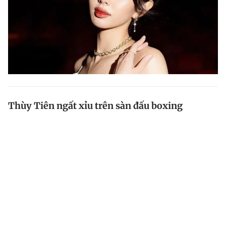
Thùy Tiên ngất xỉu trên sàn đấu boxing
Trong trận đấu đối kháng với Jun Vũ ở 'Sao nhập ngũ',
Thùy Tiên bị choáng váng và ngất xỉu khiến các chiến
sĩ lo lắng.