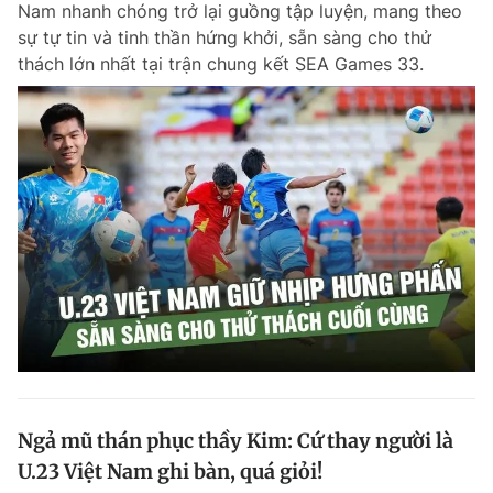
Nam nhanh chóng trở lại guồng tập luyện, mang theo
Chuyên mục khác
sự tự tin và tinh thần hứng khởi, sẵn sàng cho thử
Tin đã xem
thách lớn nhất tại trận chung kết SEA Games 33.
Chào ngày mới
Tin 24h
Đăng xuất
Tin thị trường
Tin 360
Video
Magazine
Sản phẩm khác
Tiện ích
Bạn cần biết
Thông tin tòa soạn
Liên hệ quảng cáo
Ngả mũ thán phục thầy Kim: Cứ thay người là
U.23 Việt Nam ghi bàn, quá giỏi!