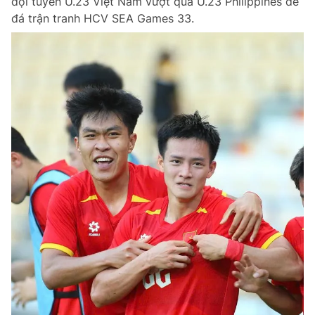
đội tuyển U.23 Việt Nam vượt qua U.23 Philippines để
đá trận tranh HCV SEA Games 33.