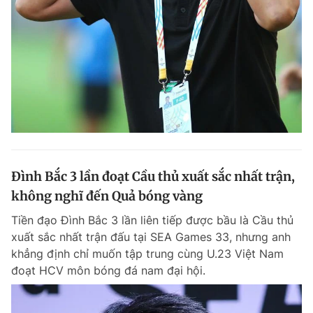
Giấy phép xuất bản số 110/GP - BTTTT cấp ngày 24.3.2020
© 2003-2026 Bản quyền thuộc về Báo Thanh Niên. Cấm sao chép
dưới mọi hình thức nếu không có sự chấp thuận bằng văn bản.
Phát triển bởi ePi Technologies, JSC.
Đình Bắc 3 lần đoạt Cầu thủ xuất sắc nhất trận,
không nghĩ đến Quả bóng vàng
Tiền đạo Đình Bắc 3 lần liên tiếp được bầu là Cầu thủ
xuất sắc nhất trận đấu tại SEA Games 33, nhưng anh
khẳng định chỉ muốn tập trung cùng U.23 Việt Nam
đoạt HCV môn bóng đá nam đại hội.