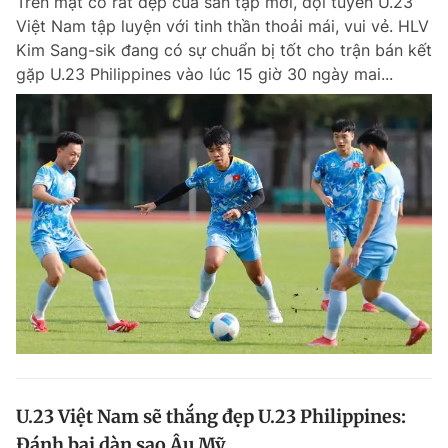
Trên mặt cỏ rất đẹp của sân tập mới, đội tuyển U.23
Việt Nam tập luyện với tinh thần thoải mái, vui vẻ. HLV
Kim Sang-sik đang có sự chuẩn bị tốt cho trận bán kết
gặp U.23 Philippines vào lúc 15 giờ 30 ngày mai...
U.23 Việt Nam sẽ thắng đẹp U.23 Philippines:
Đánh bại dàn sao Âu Mỹ