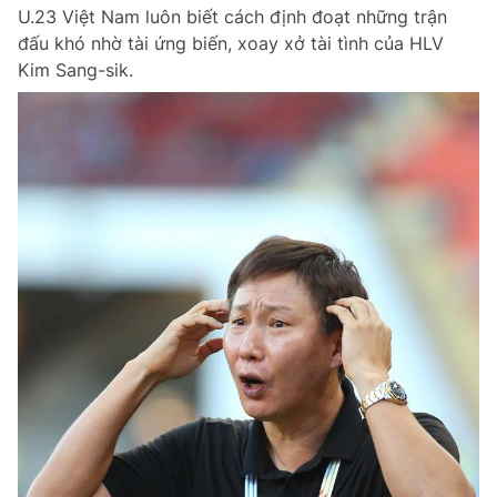
U.23 Việt Nam luôn biết cách định đoạt những trận
đấu khó nhờ tài ứng biến, xoay xở tài tình của HLV
Kim Sang-sik.
Đọc Thanh Niên trên điện thoại
Theo dõi báo trên
Hotline
Liên hệ quảng cáo
0906 645 777
0908 780 404
Đặt báo
Quảng cáo
RSS
Tòa soạn
Chính sách bảo m
Tổng biên tập: Nguyễn Ngọc Toàn
Phó tổng biên tập thường trực: Hải Thành
Phó tổng biên tập: Lâm Hiếu Dũng
Phó tổng biên tập: Trần Việt Hưng
Tổng thư ký tòa soạn: Đức Trung