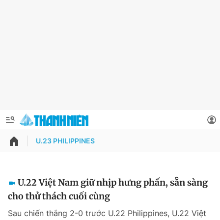
U.23 PHILIPPINES
QUẢNG CÁO
ĐẶT BÁO
Thông tin tài khoản
U.22 Việt Nam giữ nhịp hưng phấn, sẵn sàng
cho thử thách cuối cùng
Đổi mật khẩu
Chuyên mục
Sau chiến thắng 2-0 trước U.22 Philippines, U.22 Việt
Tin đã lưu