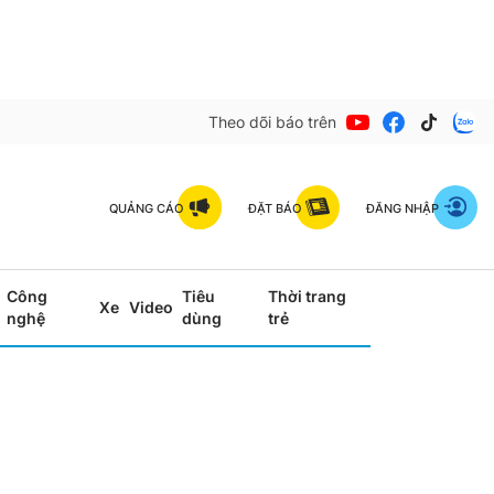
Theo dõi báo trên
QUẢNG CÁO
ĐẶT BÁO
ĐĂNG NHẬP
Công
Tiêu
Thời trang
Xe
Video
nghệ
dùng
trẻ