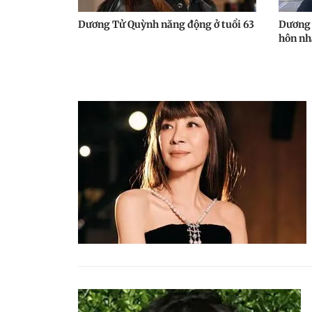
Dương Tử Quỳnh năng động ở tuổi 63
Dương 
hôn nh