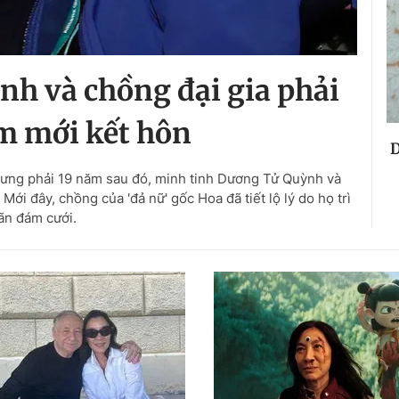
h và chồng đại gia phải
m mới kết hôn
D
hưng phải 19 năm sau đó, minh tinh Dương Tử Quỳnh và
ới đây, chồng của 'đả nữ' gốc Hoa đã tiết lộ lý do họ trì
ãn đám cưới.