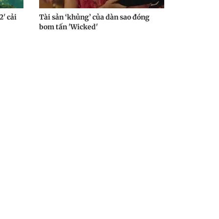
' cải
Tài sản ‘khủng’ của dàn sao đóng
bom tấn 'Wicked'