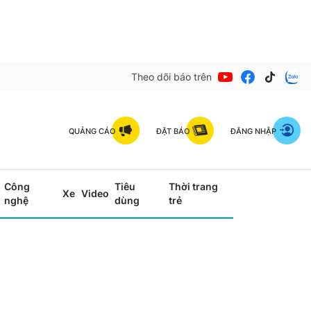
Theo dõi báo trên
QUẢNG CÁO
ĐẶT BÁO
ĐĂNG NHẬP
Công
Tiêu
Thời trang
Xe
Video
nghệ
dùng
trẻ