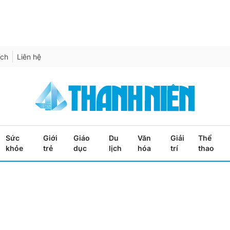
ích
Liên hệ
Sức
Giới
Giáo
Du
Văn
Giải
Thể
khỏe
trẻ
dục
lịch
hóa
trí
thao