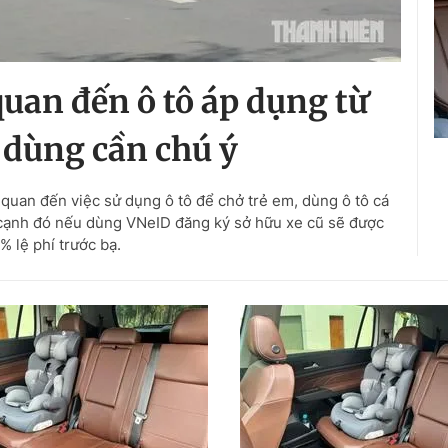
quan đến ô tô áp dụng từ
i dùng cần chú ý
n quan đến việc sử dụng ô tô để chở trẻ em, dùng ô tô cá
 cạnh đó nếu dùng VNeID đăng ký sở hữu xe cũ sẽ được
% lệ phí trước bạ.