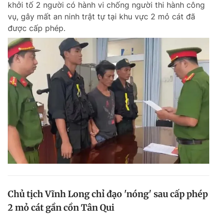
khởi tố 2 người có hành vi chống người thi hành công
Chuyên mục khác
vụ, gây mất an ninh trật tự tại khu vực 2 mỏ cát đã
Tin đã xem
được cấp phép.
Chào ngày mới
Tin 24h
Đăng xuất
Tin thị trường
Tin 360
Video
Magazine
Sản phẩm khác
Tiện ích
Bạn cần biết
Thông tin tòa soạn
Liên hệ quảng cáo
Chủ tịch Vĩnh Long chỉ đạo 'nóng' sau cấp phép
2 mỏ cát gần cồn Tân Qui