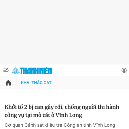
KHAI THÁC CÁT
QUẢNG CÁO
ĐẶT BÁO
Thông tin tài khoản
Khởi tố 2 bị can gây rối, chống người thi hành
công vụ tại mỏ cát ở Vĩnh Long
Đổi mật khẩu
Chuyên mục
Cơ quan Cảnh sát điều tra Công an tỉnh Vĩnh Long
Tin đã lưu