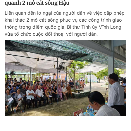
quanh 2 mỏ cát sông Hậu
Giấy phép xuất bản số 110/GP - BTTTT cấp ngày 24.3.2020
© 2003-2026 Bản quyền thuộc về Báo Thanh Niên. Cấm sao chép
Liên quan đến lo ngại của người dân về việc cấp phép
dưới mọi hình thức nếu không có sự chấp thuận bằng văn bản.
khai thác 2 mỏ cát sông phục vụ các công trình giao
Phát triển bởi ePi Technologies, JSC.
thông trọng điểm quốc gia, Bí thư Tỉnh ủy Vĩnh Long
vừa tổ chức cuộc đối thoại với người dân.