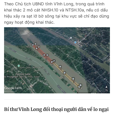
Theo Chủ tịch UBND tỉnh Vĩnh Long, trong quá trình
khai thác 2 mỏ cát NHSH.10 và NTSH.10a, nếu có dấu
hiệu xảy ra sạt lở bờ sông tại khu vực sẽ chỉ đạo dừng
Đọc Thanh Niên trên điện thoại
ngay hoạt động khai thác.
Theo dõi báo trên
Hotline
Liên hệ quảng cáo
0906 645 777
0908 780 404
Đặt báo
Quảng cáo
RSS
Tòa soạn
Chính sách bảo m
Tổng biên tập: Nguyễn Ngọc Toàn
Phó tổng biên tập thường trực: Hải Thành
Phó tổng biên tập: Lâm Hiếu Dũng
Phó tổng biên tập: Trần Việt Hưng
Bí thư Vĩnh Long đối thoại người dân về lo ngại
Tổng thư ký tòa soạn: Đức Trung