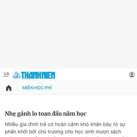
MIỄN HỌC PHÍ
QUẢNG CÁO
ĐẶT BÁO
Thông tin tài khoản
Nhẹ gánh lo toan đầu năm học
Đổi mật khẩu
Nhiều gia đình trẻ có hoàn cảnh khó khăn bày tỏ sự
Chuyên mục
phấn khởi bởi chủ trương cho học sinh mượn sách
Tin đã lưu