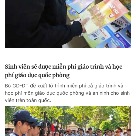
Đọc Thanh Niên trên điện thoại
Theo dõi báo trên
Sinh viên sẽ được miễn phí giáo trình và học
phí giáo dục quốc phòng
Hotline
Liên hệ quảng cáo
0906 645 777
0908 780 404
Bộ GD-ĐT đề xuất lộ trình miễn phí cả giáo trình và
học phí môn giáo dục quốc phòng và an ninh cho sinh
Đặt báo
Quảng cáo
RSS
Tòa soạn
Chính sách bảo m
viên trên toàn quốc.
Tổng biên tập: Nguyễn Ngọc Toàn
Phó tổng biên tập thường trực: Hải Thành
Phó tổng biên tập: Lâm Hiếu Dũng
Phó tổng biên tập: Trần Việt Hưng
Tổng thư ký tòa soạn: Đức Trung