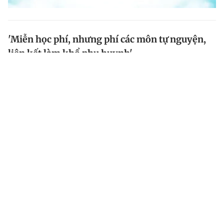
'Miễn học phí, nhưng phí các môn tự nguyện,
liên kết làm khổ phụ huynh'
Dưới bài viết chủ đề bức xúc vì 'môn tự nguyện', liên
kết, bạn đọc cho biết mừng khi cả nước từ mầm non
tới hết THPT được miễn học phí, nhưng các khoản phí
'môn tự nguyện', liên kết mới thật sự làm khổ phụ...