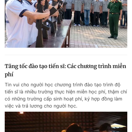
Giấy phép xuất bản số 110/GP - BTTTT cấp ngày 24.3.2020
© 2003-2026 Bản quyền thuộc về Báo Thanh Niên. Cấm sao chép
dưới mọi hình thức nếu không có sự chấp thuận bằng văn bản.
Phát triển bởi ePi Technologies, JSC.
Tăng tốc đào tạo tiến sĩ: Các chương trình miễn
phí
Tin vui cho người học chương trình đào tạo trình độ
tiến sĩ là nhiều trường thực hiện miễn học phí, thậm chí
có những trường cấp sinh hoạt phí, ký hợp đồng làm
việc và trả lương cho người học.