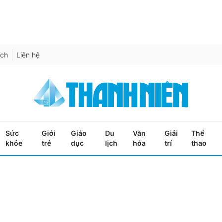
ích
Liên hệ
Sức
Giới
Giáo
Du
Văn
Giải
Thể
khỏe
trẻ
dục
lịch
hóa
trí
thao