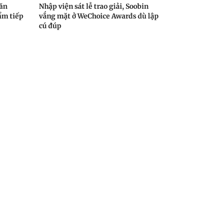
 ăn
Nhập viện sát lễ trao giải, Soobin
ẩm tiếp
vắng mặt ở WeChoice Awards dù lập
cú đúp