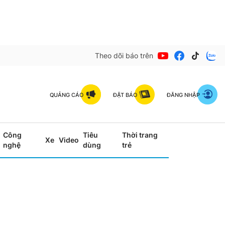
Theo dõi báo trên
QUẢNG CÁO
ĐẶT BÁO
ĐĂNG NHẬP
Công
Tiêu
Thời trang
Xe
Video
nghệ
dùng
trẻ