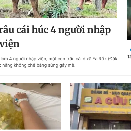
âu cái húc 4 người nhập
viện
t
 làm 4 người nhập viện, một con trâu cái ở xã Ea Rốk (Đắk
ức năng khống chế bằng súng gây mê.