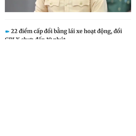
22 điểm cấp đổi bằng lái xe hoạt động, đổi
GPLX chưa đến 10 phút
Trong ngày đầu TP.HCM cấp đổi, cấp lại giấy phép lái
xe tại công an 22 phường, xã, thị trấn, hoạt động diễn
ra hiệu quả, nhanh chóng.