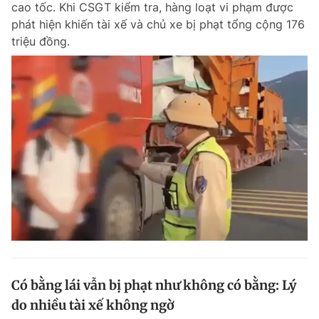
cao tốc. Khi CSGT kiểm tra, hàng loạt vi phạm được
Chuyên mục khác
phát hiện khiến tài xế và chủ xe bị phạt tổng cộng 176
Tin đã xem
triệu đồng.
Chào ngày mới
Tin 24h
Đăng xuất
Tin thị trường
Tin 360
Video
Magazine
Sản phẩm khác
Tiện ích
Bạn cần biết
Thông tin tòa soạn
Liên hệ quảng cáo
Có bằng lái vẫn bị phạt như không có bằng: Lý
do nhiều tài xế không ngờ