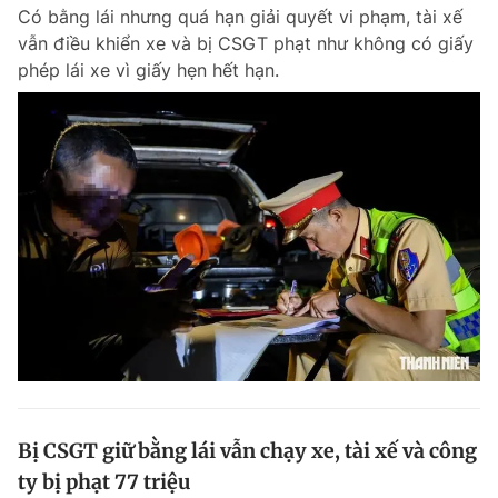
Có bằng lái nhưng quá hạn giải quyết vi phạm, tài xế
vẫn điều khiển xe và bị CSGT phạt như không có giấy
phép lái xe vì giấy hẹn hết hạn.
Đọc Thanh Niên trên điện thoại
Theo dõi báo trên
Hotline
Liên hệ quảng cáo
0906 645 777
0908 780 404
Đặt báo
Quảng cáo
RSS
Tòa soạn
Chính sách bảo m
Tổng biên tập: Nguyễn Ngọc Toàn
Phó tổng biên tập thường trực: Hải Thành
Phó tổng biên tập: Lâm Hiếu Dũng
Bị CSGT giữ bằng lái vẫn chạy xe, tài xế và công
Phó tổng biên tập: Trần Việt Hưng
ty bị phạt 77 triệu
Tổng thư ký tòa soạn: Đức Trung