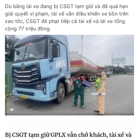
Dù bằng lái xe đang bị CSGT tạm giữ và đã quá hạn
Giấy phép xuất bản số 110/GP - BTTTT cấp ngày 24.3.2020
© 2003-2026 Bản quyền thuộc về Báo Thanh Niên. Cấm sao chép
giải quyết vi phạm, tài xế vẫn điều khiển xe bồn trên
dưới mọi hình thức nếu không có sự chấp thuận bằng văn bản.
cao tốc, CSGT đã phạt tiếp cả tài xế và lái xe tổng
Phát triển bởi ePi Technologies, JSC.
cộng 77 triệu đồng.
Bị CSGT tạm giữ GPLX vẫn chở khách, tài xế và