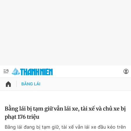
BẰNG LÁI
QUẢNG CÁO
ĐẶT BÁO
Thông tin tài khoản
Bằng lái bị tạm giữ vẫn lái xe, tài xế và chủ xe bị
phạt 176 triệu
Đổi mật khẩu
Chuyên mục
Bằng lái đang bị tạm giữ, tài xế vẫn lái xe đầu kéo trên
Tin đã lưu