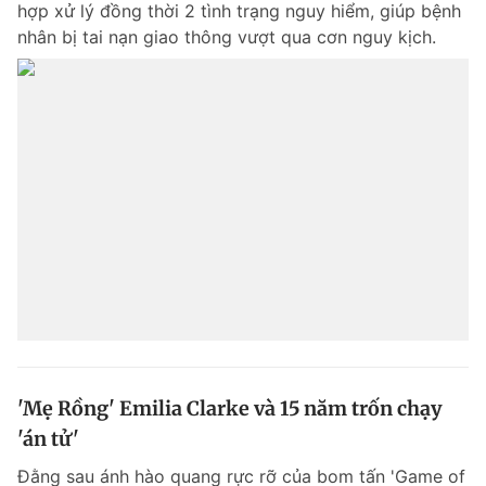
hợp xử lý đồng thời 2 tình trạng nguy hiểm, giúp bệnh
Chuyên mục khác
nhân bị tai nạn giao thông vượt qua cơn nguy kịch.
Tin đã xem
Chào ngày mới
Tin 24h
Đăng xuất
Tin thị trường
Tin 360
Video
Magazine
Sản phẩm khác
Tiện ích
Bạn cần biết
Thông tin tòa soạn
Liên hệ quảng cáo
'Mẹ Rồng' Emilia Clarke và 15 năm trốn chạy
'án tử'
Đằng sau ánh hào quang rực rỡ của bom tấn 'Game of