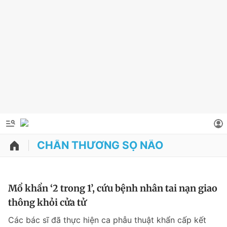
CHẤN THƯƠNG SỌ NÃO
QUẢNG CÁO
ĐẶT BÁO
Thông tin tài khoản
Mổ khẩn ‘2 trong 1’, cứu bệnh nhân tai nạn giao
thông khỏi cửa tử
Đổi mật khẩu
Chuyên mục
Các bác sĩ đã thực hiện ca phẫu thuật khẩn cấp kết
Tin đã lưu