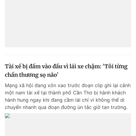
© 2003-2026 Bản quyền thuộc về Báo Thanh Niên. Cấm sao chép
dưới mọi hình thức nếu không có sự chấp thuận bằng văn bản.
Phát triển bởi ePi Technologies, JSC.
Tài xế bị đấm vào đầu vì lái xe chậm: 'Tôi từng
chấn thương sọ não'
Mạng xã hội đang xôn xao trước đoạn clip ghi lại cảnh
một nam tài xế tại thành phố Cần Thơ bị hành khách
hành hung ngay khi đang cầm lái chỉ vì không thể di
chuyển nhanh qua đoạn đường ùn tắc giờ tan trường.