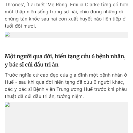
Thrones', ít ai biết 'Mẹ Rồng' Emilia Clarke từng có hơn
một thập niên sống trong sợ hãi, chịu đựng những di
Đọc Thanh Niên trên điện thoại
chứng tàn khốc sau hai cơn xuất huyết não liên tiếp ở
tuổi đôi mươi.
Theo dõi báo trên
Một người qua đời, hiến tạng cứu 6 bệnh nhân,
y bác sĩ cúi đầu tri ân
Hotline
Liên hệ quảng cáo
0906 645 777
0908 780 404
Trước nghĩa cử cao đẹp của gia đình một bệnh nhân ở
Huế - sau khi qua đời hiến tạng đã cứu 6 người khác,
các y bác sĩ Bệnh viện Trung ương Huế trước khi phẫu
Đặt báo
Quảng cáo
RSS
Tòa soạn
Chính sách bảo m
thuật đã cúi đầu tri ân, tưởng niệm.
Tổng biên tập: Nguyễn Ngọc Toàn
Phó tổng biên tập thường trực: Hải Thành
Phó tổng biên tập: Lâm Hiếu Dũng
Phó tổng biên tập: Trần Việt Hưng
Tổng thư ký tòa soạn: Đức Trung
Giấy phép xuất bản số 110/GP - BTTTT cấp ngày 24.3.2020