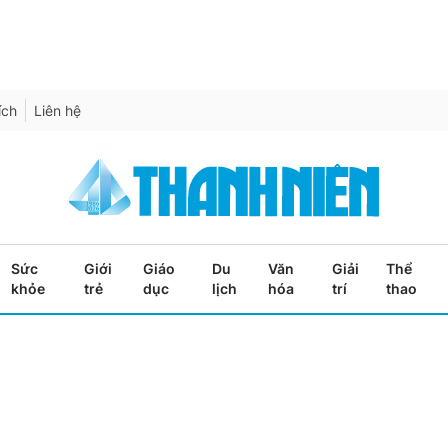
ích
Liên hệ
Sức
Giới
Giáo
Du
Văn
Giải
Thể
khỏe
trẻ
dục
lịch
hóa
trí
thao