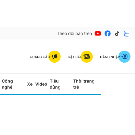
Theo dõi báo trên
QUẢNG CÁO
ĐẶT BÁO
ĐĂNG NHẬP
Công
Tiêu
Thời trang
Xe
Video
nghệ
dùng
trẻ