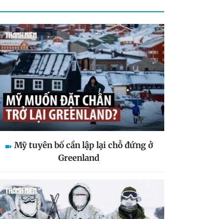
Mỹ tuyên bố cần lập lại chỗ đứng ở
Greenland