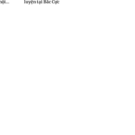
ội...
luyện tại Bắc Cực