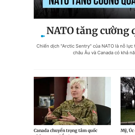
NATO tăng cường q
Chiến dịch "Arctic Sentry" của NATO là nỗ lự
châu Âu và Canada có khả năn
Canada chuyển trọng tâm quốc
Mỹ, Úc 