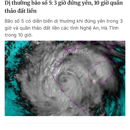
Dị thường bão số 5: 3 giờ đứng yên, 10 giờ quần
Giấy phép xuất bản số 110/GP - BTTTT cấp ngày 24.3.2020
thảo đất liền
© 2003-2026 Bản quyền thuộc về Báo Thanh Niên. Cấm sao chép
dưới mọi hình thức nếu không có sự chấp thuận bằng văn bản.
Bão số 5 có diễn biến dị thường khi đứng yên trong 3
Phát triển bởi ePi Technologies, JSC.
giờ và quần thảo đất liền các tỉnh Nghệ An, Hà Tĩnh
trong 10 giờ.