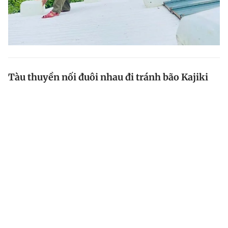
Tàu thuyền nối đuôi nhau đi tránh bão Kajiki
Chiều 24.8, khi thủy triều lên, hàng trăm chiếc tàu
thuyền, bè mảng của ngư dân vùng ven biển Thanh
Hóa nhổ neo, nối đuôi nhau đến nơi tránh trú để đảm
bảo an toàn trước khi bão Kajiki đổ bộ vào đất liền.