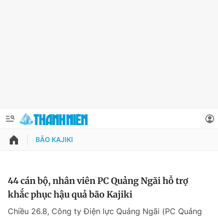
BÃO KAJIKI
QUẢNG CÁO
ĐẶT BÁO
Thông tin tài khoản
44 cán bộ, nhân viên PC Quảng Ngãi hỗ trợ
khắc phục hậu quả bão Kajiki
Đổi mật khẩu
Chuyên mục
Chiều 26.8, Công ty Điện lực Quảng Ngãi (PC Quảng
Tin đã lưu