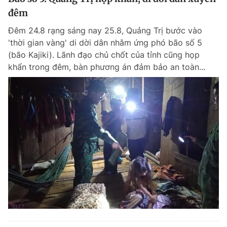
đêm
Đêm 24.8 rạng sáng nay 25.8, Quảng Trị bước vào
'thời gian vàng' di dời dân nhằm ứng phó bão số 5
(bão Kajiki). Lãnh đạo chủ chốt của tỉnh cũng họp
khẩn trong đêm, bàn phương án đảm bảo an toàn...