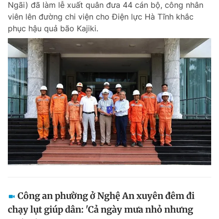
Ngãi) đã làm lễ xuất quân đưa 44 cán bộ, công nhân
Chuyên mục khác
viên lên đường chi viện cho Điện lực Hà Tĩnh khắc
Tin đã xem
phục hậu quả bão Kajiki.
Chào ngày mới
Tin 24h
Đăng xuất
Tin thị trường
Tin 360
Video
Magazine
Sản phẩm khác
Tiện ích
Bạn cần biết
Thông tin tòa soạn
Liên hệ quảng cáo
Công an phường ở Nghệ An xuyên đêm đi
chạy lụt giúp dân: 'Cả ngày mưa nhỏ nhưng