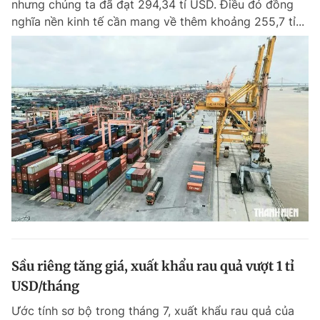
nhưng chúng ta đã đạt 294,34 tỉ USD. Điều đó đồng
Chuyên mục khác
nghĩa nền kinh tế cần mang về thêm khoảng 255,7 tỉ...
Tin đã xem
Chào ngày mới
Tin 24h
Đăng xuất
Tin thị trường
Tin 360
Video
Magazine
Sản phẩm khác
Tiện ích
Bạn cần biết
Thông tin tòa soạn
Liên hệ quảng cáo
Sầu riêng tăng giá, xuất khẩu rau quả vượt 1 tỉ
USD/tháng
Ước tính sơ bộ trong tháng 7, xuất khẩu rau quả của