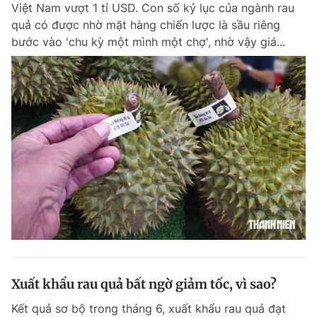
Việt Nam vượt 1 tỉ USD. Con số kỷ lục của ngành rau
quả có được nhờ mặt hàng chiến lược là sầu riêng
bước vào 'chu kỳ một mình một chợ', nhờ vậy giá...
Đọc Thanh Niên trên điện thoại
Theo dõi báo trên
Hotline
Liên hệ quảng cáo
0906 645 777
0908 780 404
Đặt báo
Quảng cáo
RSS
Tòa soạn
Chính sách bảo m
Tổng biên tập: Nguyễn Ngọc Toàn
Phó tổng biên tập thường trực: Hải Thành
Phó tổng biên tập: Lâm Hiếu Dũng
Xuất khẩu rau quả bất ngờ giảm tốc, vì sao?
Phó tổng biên tập: Trần Việt Hưng
Tổng thư ký tòa soạn: Đức Trung
Kết quả sơ bộ trong tháng 6, xuất khẩu rau quả đạt