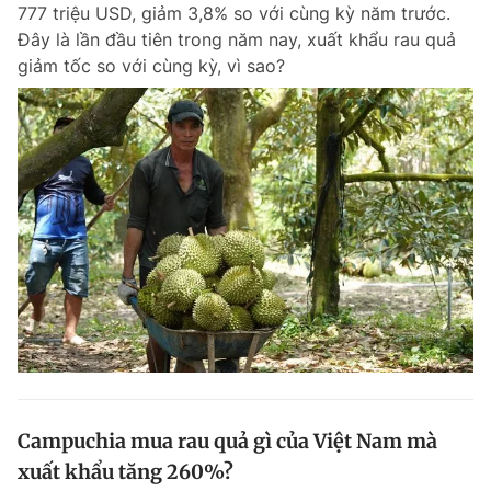
777 triệu USD, giảm 3,8% so với cùng kỳ năm trước.
Giấy phép xuất bản số 110/GP - BTTTT cấp ngày 24.3.2020
Đây là lần đầu tiên trong năm nay, xuất khẩu rau quả
© 2003-2026 Bản quyền thuộc về Báo Thanh Niên. Cấm sao chép
dưới mọi hình thức nếu không có sự chấp thuận bằng văn bản.
giảm tốc so với cùng kỳ, vì sao?
Phát triển bởi ePi Technologies, JSC.
Campuchia mua rau quả gì của Việt Nam mà
xuất khẩu tăng 260%?