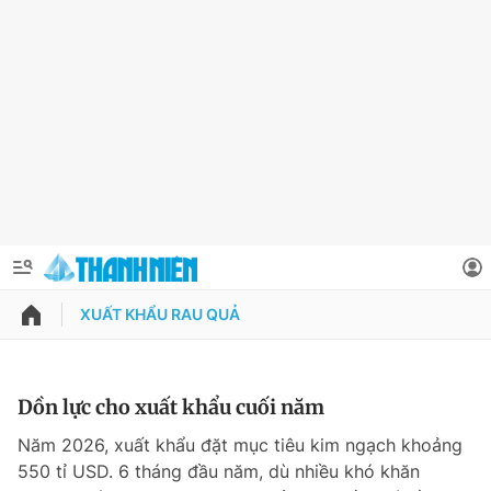
XUẤT KHẨU RAU QUẢ
QUẢNG CÁO
ĐẶT BÁO
Thông tin tài khoản
Dồn lực cho xuất khẩu cuối năm
Đổi mật khẩu
Năm 2026, xuất khẩu đặt mục tiêu kim ngạch khoảng
Chuyên mục
550 tỉ USD. 6 tháng đầu năm, dù nhiều khó khăn
Tin đã lưu