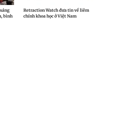
 sáng
Retraction Watch đưa tin về liêm
h, bình
chính khoa học ở Việt Nam