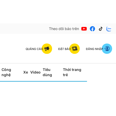
Theo dõi báo trên
QUẢNG CÁO
ĐẶT BÁO
ĐĂNG NHẬP
Công
Tiêu
Thời trang
Xe
Video
nghệ
dùng
trẻ