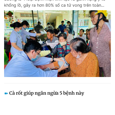
khổng lồ, gây ra hơn 80% số ca tử vong trên toàn...
Cà rốt giúp ngăn ngừa 5 bệnh này
Cà rốt là loại thực phẩm giàu beta-carotene, vitamin
C, kali và nhiều hợp chất sinh học có lợi cho sức khỏe.
Không chỉ bổ dưỡng, cà rốt còn góp phần phòng ngừa