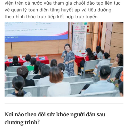
viện trên cả nước vừa tham gia chuỗi đào tạo liên tục
Chuyên mục khác
về quản lý toàn diện tăng huyết áp và tiểu đường,
Tin đã xem
theo hình thức trực tiếp kết hợp trực tuyến.
Chào ngày mới
Tin 24h
Đăng xuất
Tin thị trường
Tin 360
Video
Magazine
Sản phẩm khác
Tiện ích
Bạn cần biết
Thông tin tòa soạn
Liên hệ quảng cáo
Nơi nào theo dõi sức khỏe người dân sau
chương trình?