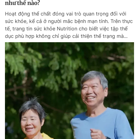
như thế nào?
Giấy phép xuất bản số 110/GP - BTTTT cấp ngày 24.3.2020
© 2003-2026 Bản quyền thuộc về Báo Thanh Niên. Cấm sao chép
Hoạt động thể chất đóng vai trò quan trọng đối với
dưới mọi hình thức nếu không có sự chấp thuận bằng văn bản.
sức khỏe, kể cả ở người mắc bệnh mạn tính. Trên thực
Phát triển bởi ePi Technologies, JSC.
tế, trang tin sức khỏe Nutrition cho biết việc tập thể
dục phù hợp không chỉ giúp cải thiện thể trạng mà...