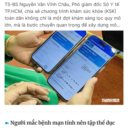
TS-BS Nguyễn Văn Vĩnh Châu, Phó giám đốc Sở Y tế
TP.HCM, chia sẻ chương trình khám sức khỏe (KSK)
toàn dân không chỉ là một đợt khám sàng lọc quy mô
Đọc Thanh Niên trên điện thoại
lớn, mà là bước chuyển quan trọng để xây dựng mô...
Theo dõi báo trên
Hotline
Liên hệ quảng cáo
0906 645 777
0908 780 404
Đặt báo
Quảng cáo
RSS
Tòa soạn
Chính sách bảo m
Tổng biên tập: Nguyễn Ngọc Toàn
Phó tổng biên tập thường trực: Hải Thành
Phó tổng biên tập: Lâm Hiếu Dũng
Phó tổng biên tập: Trần Việt Hưng
Người mắc bệnh mạn tính nên tập thể dục
Tổng thư ký tòa soạn: Đức Trung