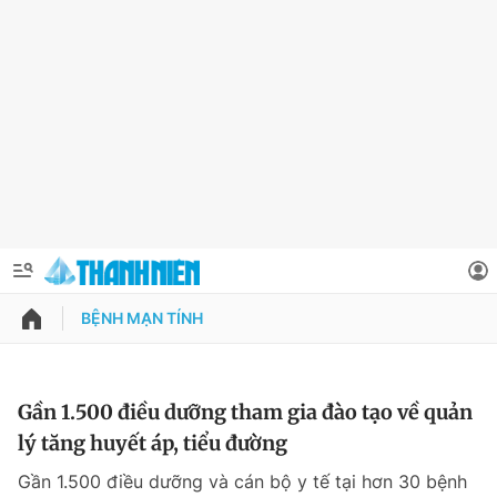
BỆNH MẠN TÍNH
QUẢNG CÁO
ĐẶT BÁO
Thông tin tài khoản
Gần 1.500 điều dưỡng tham gia đào tạo về quản
lý tăng huyết áp, tiểu đường
Đổi mật khẩu
Chuyên mục
Gần 1.500 điều dưỡng và cán bộ y tế tại hơn 30 bệnh
Tin đã lưu