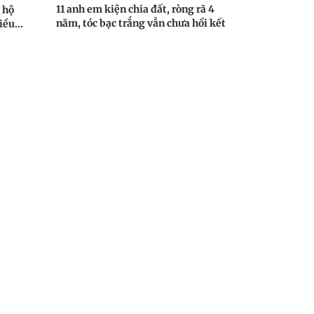
11 anh em kiện chia đất, ròng rã 4
 hộ
năm, tóc bạc trắng vẫn chưa hồi kết
iều...