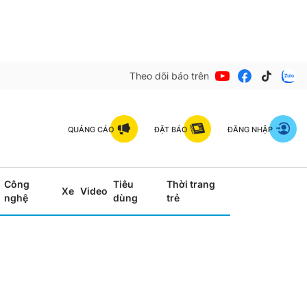
Theo dõi báo trên
QUẢNG CÁO
ĐẶT BÁO
ĐĂNG NHẬP
Công
Tiêu
Thời trang
Xe
Video
nghệ
dùng
trẻ