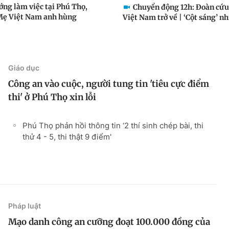
ớng làm việc tại Phú Thọ,
Chuyển động 12h: Đoàn cứu
ẹ Việt Nam anh hùng
Việt Nam trở về | ‘Cột sáng’ nh
Giáo dục
Công an vào cuộc, người tung tin 'tiêu cực điểm
thi' ở Phú Thọ xin lỗi
Phú Thọ phản hồi thông tin ‘2 thí sinh chép bài, thi
thử 4 - 5, thi thật 9 điểm'
Pháp luật
Mạo danh công an cưỡng đoạt 100.000 đồng của