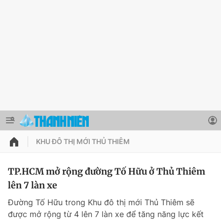
KHU ĐÔ THỊ MỚI THỦ THIÊM
QUẢNG CÁO
ĐẶT BÁO
TP.HCM mở rộng đường Tố Hữu ở Thủ Thiêm
Thông tin tài khoản
lên 7 làn xe
Đổi mật khẩu
Đường Tố Hữu trong Khu đô thị mới Thủ Thiêm sẽ
Chuyên mục
được mở rộng từ 4 lên 7 làn xe để tăng năng lực kết
Tin đã lưu