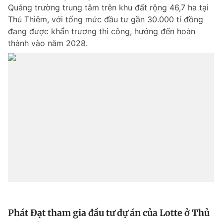
Quảng trường trung tâm trên khu đất rộng 46,7 ha tại
Thủ Thiêm, với tổng mức đầu tư gần 30.000 tỉ đồng
đang được khẩn trương thi công, hướng đến hoàn
Đọc Thanh Niên trên điện thoại
thành vào năm 2028.
Theo dõi báo trên
Hotline
Liên hệ quảng cáo
0906 645 777
0908 780 404
Đặt báo
Quảng cáo
RSS
Tòa soạn
Chính sách bảo m
Tổng biên tập: Nguyễn Ngọc Toàn
Phó tổng biên tập thường trực: Hải Thành
Phó tổng biên tập: Lâm Hiếu Dũng
Phó tổng biên tập: Trần Việt Hưng
Phát Đạt tham gia đầu tư dự án của Lotte ở Thủ
Tổng thư ký tòa soạn: Đức Trung