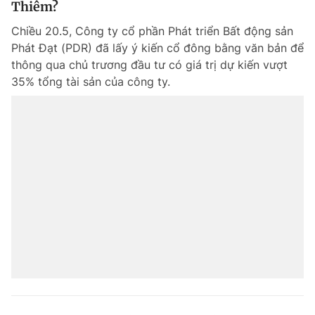
Thiêm?
Giấy phép xuất bản số 110/GP - BTTTT cấp ngày 24.3.2020
© 2003-2026 Bản quyền thuộc về Báo Thanh Niên. Cấm sao chép
Chiều 20.5, Công ty cổ phần Phát triển Bất động sản
dưới mọi hình thức nếu không có sự chấp thuận bằng văn bản.
Phát Đạt (PDR) đã lấy ý kiến cổ đông bằng văn bản để
Phát triển bởi ePi Technologies, JSC.
thông qua chủ trương đầu tư có giá trị dự kiến vượt
35% tổng tài sản của công ty.