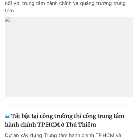
nối với trung tâm hành chính và quảng trường trung
Chuyên mục khác
tâm.
Tin đã xem
Chào ngày mới
Tin 24h
Đăng xuất
Tin thị trường
Tin 360
Video
Magazine
Sản phẩm khác
Tiện ích
Bạn cần biết
Thông tin tòa soạn
Liên hệ quảng cáo
Tất bật tại công trường thi công trung tâm
hành chính TP.HCM ở Thủ Thiêm
Dự án xây dựng Trung tâm hành chính TP.HCM và