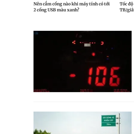
Nên cắm cổng nào khi máy tính có tới
Tốc độ
2 cổng USB màu xanh?
TB/giâ