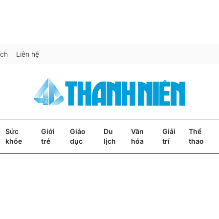
ích
Liên hệ
Sức
Giới
Giáo
Du
Văn
Giải
Thể
khỏe
trẻ
dục
lịch
hóa
trí
thao