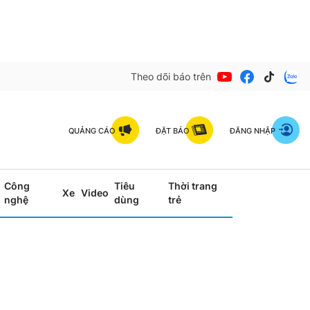
Theo dõi báo trên
QUẢNG CÁO
ĐẶT BÁO
ĐĂNG NHẬP
Công
Tiêu
Thời trang
Xe
Video
nghệ
dùng
trẻ