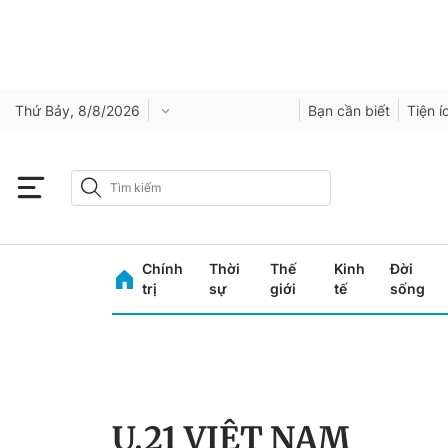
Thứ Bảy, 8/8/2026
Bạn cần biết
Tiện í
Chính
Thời
Thế
Kinh
Đời
trị
sự
giới
tế
sống
U.21 VIỆT NAM