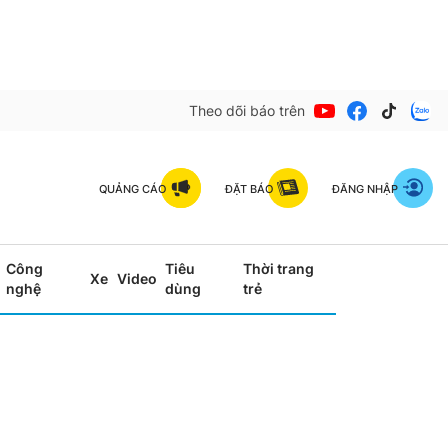
Theo dõi báo trên
QUẢNG CÁO
ĐẶT BÁO
ĐĂNG NHẬP
Công
Tiêu
Thời trang
Xe
Video
nghệ
dùng
trẻ