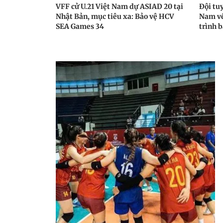
VFF cử U.21 Việt Nam dự ASIAD 20 tại
Đội tu
Nhật Bản, mục tiêu xa: Bảo vệ HCV
Nam về
SEA Games 34
trình 