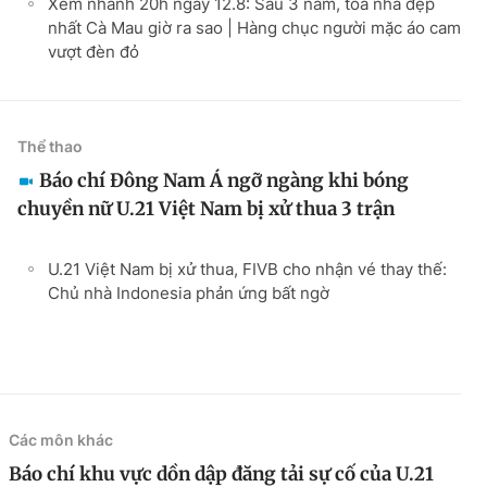
Xem nhanh 20h ngày 12.8: Sau 3 năm, tòa nhà đẹp
nhất Cà Mau giờ ra sao | Hàng chục người mặc áo cam
vượt đèn đỏ
Thể thao
Báo chí Đông Nam Á ngỡ ngàng khi bóng
chuyền nữ U.21 Việt Nam bị xử thua 3 trận
U.21 Việt Nam bị xử thua, FIVB cho nhận vé thay thế:
Chủ nhà Indonesia phản ứng bất ngờ
Các môn khác
Báo chí khu vực dồn dập đăng tải sự cố của U.21