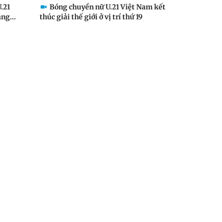
.21
Bóng chuyền nữ U.21 Việt Nam kết
ng...
thúc giải thế giới ở vị trí thứ 19