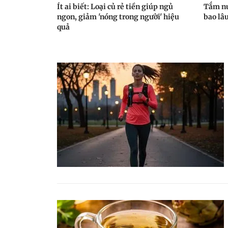
Ít ai biết: Loại củ rẻ tiền giúp ngủ
Tắm nư
ngon, giảm 'nóng trong người' hiệu
bao lâu
quả