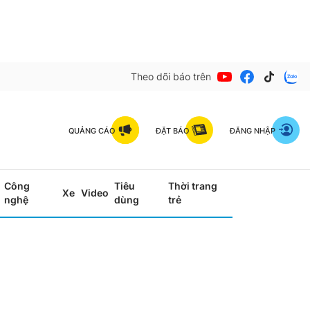
Theo dõi báo trên
QUẢNG CÁO
ĐẶT BÁO
ĐĂNG NHẬP
Công
Tiêu
Thời trang
Xe
Video
nghệ
dùng
trẻ