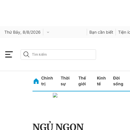
Thứ Bảy, 8/8/2026
Bạn cần biết
Tiện í
Chính
Thời
Thế
Kinh
Đời
trị
sự
giới
tế
sống
NGỦ NGON