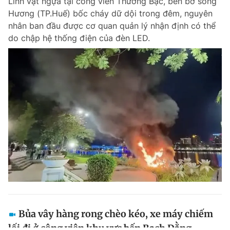
Linh vật ngựa tại công viên Thương Bạc, bên bờ sông
Hương (TP.Huế) bốc cháy dữ dội trong đêm, nguyên
nhân ban đầu được cơ quan quản lý nhận định có thể
do chập hệ thống điện của đèn LED.
Bủa vây hàng rong chèo kéo, xe máy chiếm
lối đi ở công viên khu vực bến Bạch Đằng