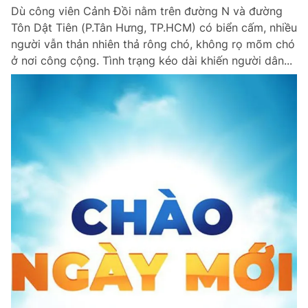
Dù công viên Cảnh Đồi nằm trên đường N và đường
Giấy phép xuất bản số 110/GP - BTTTT cấp ngày 24.3.2020
© 2003-2026 Bản quyền thuộc về Báo Thanh Niên. Cấm sao chép
Tôn Dật Tiên (P.Tân Hưng, TP.HCM) có biển cấm, nhiều
dưới mọi hình thức nếu không có sự chấp thuận bằng văn bản.
người vẫn thản nhiên thả rông chó, không rọ mõm chó
Phát triển bởi ePi Technologies, JSC.
ở nơi công cộng. Tình trạng kéo dài khiến người dân...