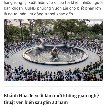
hàng rong lại xuất hiện vào chiều tối khiến nhiều người
Chuyên mục khác
băn khoăn. UBND phường Vườn Lài cho biết phần lớn
Tin đã xem
là người bán lưu động từ nơi khác đến.
Chào ngày mới
Tin 24h
Đăng xuất
Tin thị trường
Tin 360
Video
Magazine
Sản phẩm khác
Tiện ích
Bạn cần biết
Thông tin tòa soạn
Liên hệ quảng cáo
Khánh Hòa đề xuất làm mới không gian nghệ
thuật ven biển sau gần 20 năm