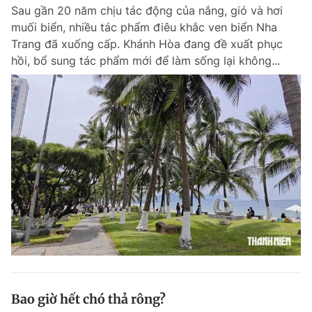
Sau gần 20 năm chịu tác động của nắng, gió và hơi
muối biển, nhiều tác phẩm điêu khắc ven biển Nha
Trang đã xuống cấp. Khánh Hòa đang đề xuất phục
Đọc Thanh Niên trên điện thoại
hồi, bổ sung tác phẩm mới để làm sống lại không...
Theo dõi báo trên
Hotline
Liên hệ quảng cáo
0906 645 777
0908 780 404
Đặt báo
Quảng cáo
RSS
Tòa soạn
Chính sách bảo m
Tổng biên tập: Nguyễn Ngọc Toàn
Phó tổng biên tập thường trực: Hải Thành
Phó tổng biên tập: Lâm Hiếu Dũng
Phó tổng biên tập: Trần Việt Hưng
Bao giờ hết chó thả rông?
Tổng thư ký tòa soạn: Đức Trung