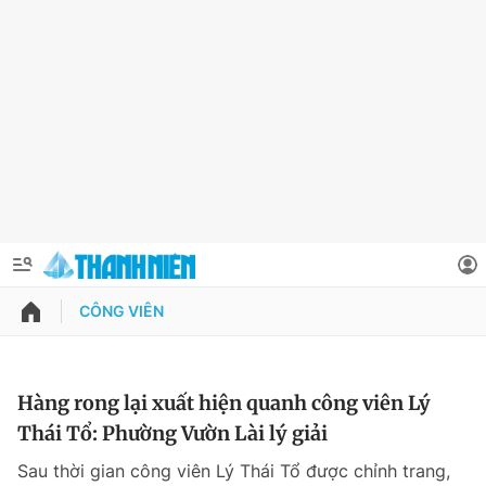
CÔNG VIÊN
QUẢNG CÁO
ĐẶT BÁO
Thông tin tài khoản
Hàng rong lại xuất hiện quanh công viên Lý
Thái Tổ: Phường Vườn Lài lý giải
Đổi mật khẩu
Chuyên mục
Sau thời gian công viên Lý Thái Tổ được chỉnh trang,
Tin đã lưu