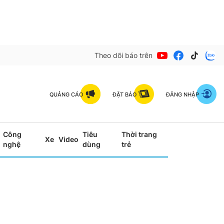
Theo dõi báo trên
QUẢNG CÁO
ĐẶT BÁO
ĐĂNG NHẬP
Công
Tiêu
Thời trang
Xe
Video
nghệ
dùng
trẻ