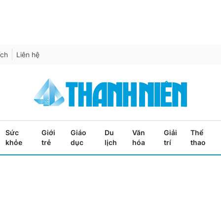
ích
Liên hệ
Sức
Giới
Giáo
Du
Văn
Giải
Thể
khỏe
trẻ
dục
lịch
hóa
trí
thao