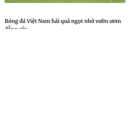
Bóng đá Việt Nam hái quả ngọt nhờ vườn ươm
đẳng cấp
Nhờ những lò đào tạo đẳng cấp, bóng đá VN đang có
lứa trẻ đầy tiềm năng để sẵn sàng kế cận lớp đàn anh
tại đội tuyển quốc gia.