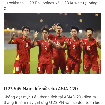
Uzbekistan, U.23 Philippines và U.23 Kuwait tại bảng
Giấy phép xuất bản số 110/GP - BTTTT cấp ngày 24.3.2020
C.
© 2003-2026 Bản quyền thuộc về Báo Thanh Niên. Cấm sao chép
dưới mọi hình thức nếu không có sự chấp thuận bằng văn bản.
Phát triển bởi ePi Technologies, JSC.
U.23 Việt Nam dốc sức cho ASIAD 20
Không đặt mục tiêu thành tích tại ASIAD 20 (diễn ra
tháng 9 năm nay), nhưng U.23 VN vẫn sẽ dốc toàn lực