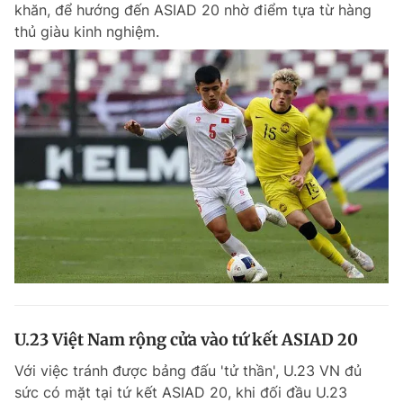
khăn, để hướng đến ASIAD 20 nhờ điểm tựa từ hàng
thủ giàu kinh nghiệm.
Đọc Thanh Niên trên điện thoại
Theo dõi báo trên
Hotline
Liên hệ quảng cáo
0906 645 777
0908 780 404
Đặt báo
Quảng cáo
RSS
Tòa soạn
Chính sách bảo m
Tổng biên tập: Nguyễn Ngọc Toàn
U.23 Việt Nam rộng cửa vào tứ kết ASIAD 20
Phó tổng biên tập thường trực: Hải Thành
Phó tổng biên tập: Lâm Hiếu Dũng
Với việc tránh được bảng đấu 'tử thần', U.23 VN đủ
Phó tổng biên tập: Trần Việt Hưng
Tổng thư ký tòa soạn: Đức Trung
sức có mặt tại tứ kết ASIAD 20, khi đối đầu U.23