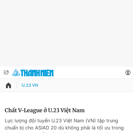
U.23 VN
QUẢNG CÁO
ĐẶT BÁO
Thông tin tài khoản
Chất V-League ở U.23 Việt Nam
Đổi mật khẩu
Lực lượng đội tuyển U.23 Việt Nam (VN) tập trung
Chuyên mục
chuẩn bị cho ASIAD 20 dù không phải là tối ưu trong
Tin đã lưu