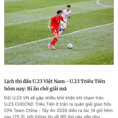
Lịch thi đấu U.23 Việt Nam - U.23 Triều Tiên
hôm nay: Bí ẩn chờ giải mã
Đội U.23 VN sẽ gặp nhiều khó khăn khi chạm trán
U.23 CHDCND Triều Tiên ở trận ra quân giải giao hữu
CFA Team China - Tây An 2026 diễn ra lúc 14 giờ hôm
nay (25.3), bởi thông tin về đối thủ này gần như...