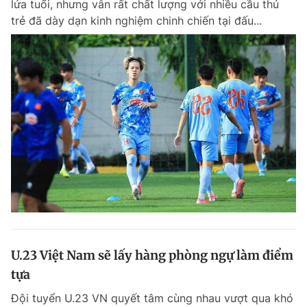
lứa tuổi, nhưng vẫn rất chất lượng với nhiều cầu thủ
Chuyên mục khác
trẻ đã dày dạn kinh nghiệm chinh chiến tại đấu...
Tin đã xem
Chào ngày mới
Tin 24h
Đăng xuất
Tin thị trường
Tin 360
Video
Magazine
Sản phẩm khác
Tiện ích
Bạn cần biết
Thông tin tòa soạn
Liên hệ quảng cáo
U.23 Việt Nam sẽ lấy hàng phòng ngự làm điểm
tựa
Đội tuyển U.23 VN quyết tâm cùng nhau vượt qua khó