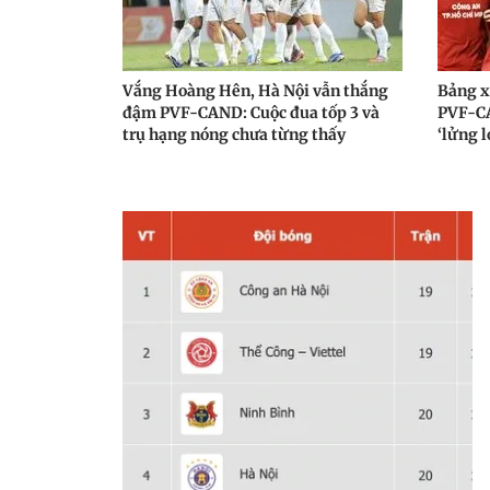
Vắng Hoàng Hên, Hà Nội vẫn thắng
Bảng x
đậm PVF-CAND: Cuộc đua tốp 3 và
PVF-CA
trụ hạng nóng chưa từng thấy
‘lửng l