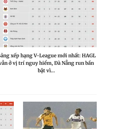
ảng xếp hạng V-League mới nhất: HAGL
vẫn ở vị trí nguy hiểm, Đà Nẵng run bần
bật vì…