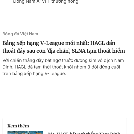
Đông Nam Á: VFF thưởng nóng
Bóng đá Việt Nam
Bảng xếp hạng V-League mới nhất: HAGL dần
thoát đáy sau cơn ‘địa chấn’, SLNA tạm thoát hiểm
Với chiến thắng đầy bất ngờ trước đương kim vô địch Nam
Định, HAGL đã tạm thời thoát khỏi nhóm 3 đội đứng cuối
trên bảng xếp hạng V-League.
Xem thêm