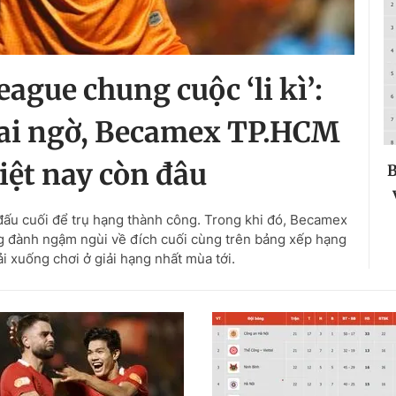
ague chung cuộc ‘li kì’:
ai ngờ, Becamex TP.HCM
liệt nay còn đâu
B
ấu cuối để trụ hạng thành công. Trong khi đó, Becamex
g đành ngậm ngùi về đích cuối cùng trên bảng xếp hạng
 xuống chơi ở giải hạng nhất mùa tới.