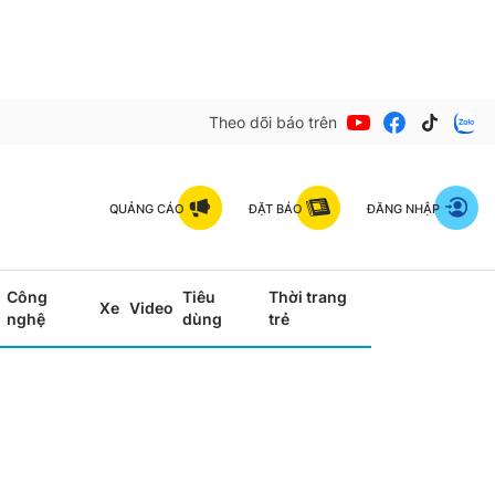
Theo dõi báo trên
QUẢNG CÁO
ĐẶT BÁO
ĐĂNG NHẬP
Công
Tiêu
Thời trang
Xe
Video
nghệ
dùng
trẻ