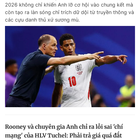
2026 không chỉ khiến Anh lỡ cơ hội vào chung kết mà
còn tạo ra làn sóng chỉ trích dữ dội từ truyền thông và
các cựu danh thủ xứ sương mù.
Đọc Thanh Niên trên điện thoại
Theo dõi báo trên
Hotline
Liên hệ quảng cáo
0906 645 777
0908 780 404
Đặt báo
Quảng cáo
RSS
Tòa soạn
Chính sách bảo m
Tổng biên tập: Nguyễn Ngọc Toàn
Phó tổng biên tập thường trực: Hải Thành
Phó tổng biên tập: Lâm Hiếu Dũng
Rooney và chuyên gia Anh chỉ ra lỗi sai 'chí
Phó tổng biên tập: Trần Việt Hưng
mạng' của HLV Tuchel: Phải trả giá quá đắt
Tổng thư ký tòa soạn: Đức Trung