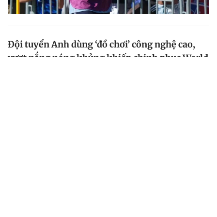
Đội tuyển Anh dùng ‘đồ chơi’ công nghệ cao,
vượt nắng nóng khủng khiếp chinh phục World
Cup
Harry Kane và các đồng đội đã được trang bị nhiều
thiết bị công nghệ cao để chống chọi với nắng nóng
cực độ tại World Cup 2026. HLV Tuchel tuyên bố, đội
tuyển Anh phải vượt qua mọi trở ngại mới có thể tiến...