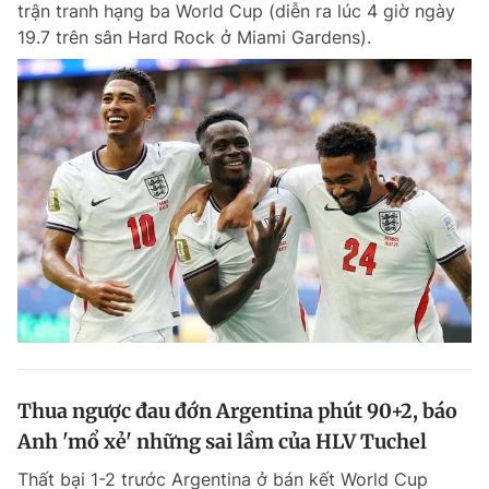
trận tranh hạng ba World Cup (diễn ra lúc 4 giờ ngày
Chuyên mục khác
19.7 trên sân Hard Rock ở Miami Gardens).
Tin đã xem
Chào ngày mới
Tin 24h
Đăng xuất
Tin thị trường
Tin 360
Video
Magazine
Sản phẩm khác
Tiện ích
Bạn cần biết
Thông tin tòa soạn
Liên hệ quảng cáo
Thua ngược đau đớn Argentina phút 90+2, báo
Anh 'mổ xẻ' những sai lầm của HLV Tuchel
Thất bại 1-2 trước Argentina ở bán kết World Cup