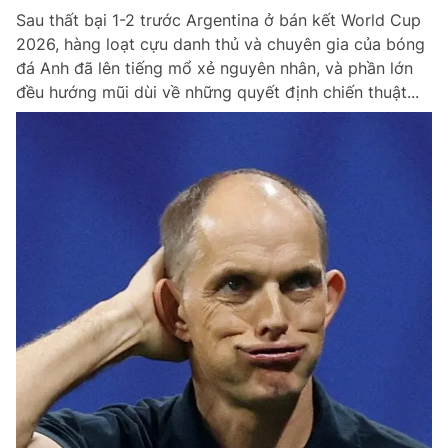
Sau thất bại 1-2 trước Argentina ở bán kết World Cup
Giấy phép xuất bản số 110/GP - BTTTT cấp ngày 24.3.2020
© 2003-2026 Bản quyền thuộc về Báo Thanh Niên. Cấm sao chép
2026, hàng loạt cựu danh thủ và chuyên gia của bóng
dưới mọi hình thức nếu không có sự chấp thuận bằng văn bản.
đá Anh đã lên tiếng mổ xẻ nguyên nhân, và phần lớn
Phát triển bởi ePi Technologies, JSC.
đều hướng mũi dùi về những quyết định chiến thuật...