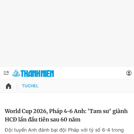
TUCHEL
QUẢNG CÁO
ĐẶT BÁO
Thông tin tài khoản
World Cup 2026, Pháp 4-6 Anh: 'Tam sư' giành
HCĐ lần đầu tiên sau 60 năm
Đổi mật khẩu
Chuyên mục
Đội tuyển Anh đánh bại đội Pháp với tỷ số 6-4 trong
Tin đã lưu