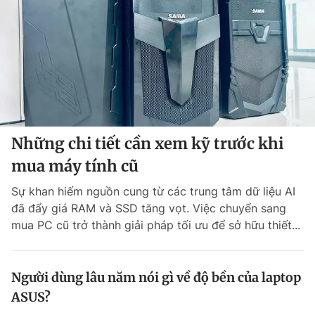
Chuyên mục khác
Tin đã xem
Chào ngày mới
Tin 24h
Đăng xuất
Tin thị trường
Tin 360
Video
Magazine
Những chi tiết cần xem kỹ trước khi
mua máy tính cũ
Sản phẩm khác
Sự khan hiếm nguồn cung từ các trung tâm dữ liệu AI
đã đẩy giá RAM và SSD tăng vọt. Việc chuyển sang
Tiện ích
Bạn cần biết
mua PC cũ trở thành giải pháp tối ưu để sở hữu thiết...
Thông tin tòa soạn
Liên hệ quảng cáo
Người dùng lâu năm nói gì về độ bền của laptop
ASUS?