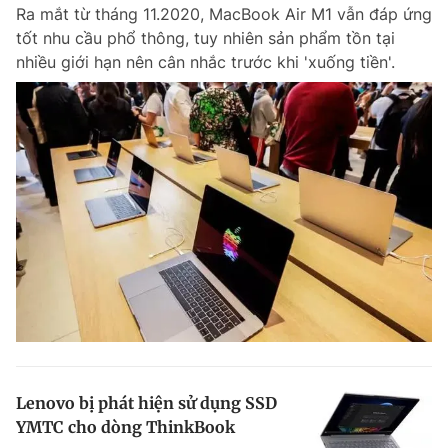
Ra mắt từ tháng 11.2020, MacBook Air M1 vẫn đáp ứng
Giấy phép xuất bản số 110/GP - BTTTT cấp ngày 24.3.2020
tốt nhu cầu phổ thông, tuy nhiên sản phẩm tồn tại
© 2003-2026 Bản quyền thuộc về Báo Thanh Niên. Cấm sao chép
nhiều giới hạn nên cân nhắc trước khi 'xuống tiền'.
dưới mọi hình thức nếu không có sự chấp thuận bằng văn bản.
Phát triển bởi ePi Technologies, JSC.
Lenovo bị phát hiện sử dụng SSD
YMTC cho dòng ThinkBook