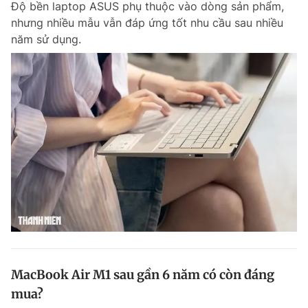
Độ bền laptop ASUS phụ thuộc vào dòng sản phẩm,
nhưng nhiều mẫu vẫn đáp ứng tốt nhu cầu sau nhiều
năm sử dụng.
Đọc Thanh Niên trên điện thoại
Theo dõi báo trên
Hotline
Liên hệ quảng cáo
0906 645 777
0908 780 404
Đặt báo
Quảng cáo
RSS
Tòa soạn
Chính sách bảo m
Tổng biên tập: Nguyễn Ngọc Toàn
Phó tổng biên tập thường trực: Hải Thành
MacBook Air M1 sau gần 6 năm có còn đáng
Phó tổng biên tập: Lâm Hiếu Dũng
mua?
Phó tổng biên tập: Trần Việt Hưng
Tổng thư ký tòa soạn: Đức Trung