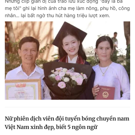
Những clip giản dị của trào lưu xúc động "đây là ba
mẹ tôi" ghi lại hình ảnh cha mẹ làm nông, phụ hồ, công
nhân... lại bất ngờ thu hút hàng triệu lượt xem.
Đọc Thanh Niên trên điện thoại
Theo dõi báo trên
Hotline
Liên hệ quảng cáo
0906 645 777
0908 780 404
Đặt báo
Quảng cáo
RSS
Tòa soạn
Chính sách bảo m
Tổng biên tập: Nguyễn Ngọc Toàn
Phó tổng biên tập thường trực: Hải Thành
Nữ phiên dịch viên đội tuyển bóng chuyền nam
Phó tổng biên tập: Lâm Hiếu Dũng
Việt Nam xinh đẹp, biết 5 ngôn ngữ
Phó tổng biên tập: Trần Việt Hưng
Tổng thư ký tòa soạn: Đức Trung