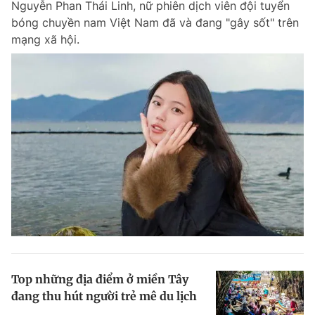
Nguyễn Phan Thái Linh, nữ phiên dịch viên đội tuyển
Giấy phép xuất bản số 110/GP - BTTTT cấp ngày 24.3.2020
bóng chuyền nam Việt Nam đã và đang "gây sốt" trên
© 2003-2026 Bản quyền thuộc về Báo Thanh Niên. Cấm sao chép
mạng xã hội.
dưới mọi hình thức nếu không có sự chấp thuận bằng văn bản.
Phát triển bởi ePi Technologies, JSC.
Top những địa điểm ở miền Tây
đang thu hút người trẻ mê du lịch