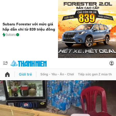
Subaru Forester với mức giá
hấp dẫn chỉ từ 839 triệu đồng
Subaru
Giới trẻ
Sống - Yêu - Ăn - Chơi
Tiếp sức gen Z mùa thi
QUẢNG CÁO
ĐẶT BÁO
Thế giới mạng
Thông tin tài khoản
Đổi mật khẩu
Chuyên mục
Tin đã lưu