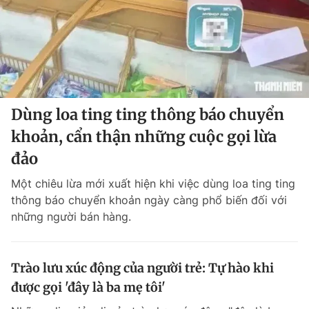
Chuyên mục khác
Tin đã xem
Chào ngày mới
Tin 24h
Đăng xuất
Tin thị trường
Tin 360
Dùng loa ting ting thông báo chuyển
Video
Magazine
khoản, cẩn thận những cuộc gọi lừa
đảo
Một chiêu lừa mới xuất hiện khi việc dùng loa ting ting
Sản phẩm khác
thông báo chuyển khoản ngày càng phổ biến đối với
Tiện ích
Bạn cần biết
những người bán hàng.
Thông tin tòa soạn
Liên hệ quảng cáo
Trào lưu xúc động của người trẻ: Tự hào khi
được gọi 'đây là ba mẹ tôi'